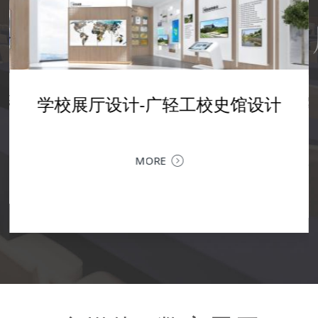
学校展厅设计-数字艺术馆实训室
设计-AI人工智能展厅设
学校展厅设计-广轻工校史馆设计
企业文化展厅设计--震
企业展厅设计装修--融拓科技展厅
设计
设计
客
计
设计
列
以空间叙事，为科技赋能 | 融拓科技企业展厅设计落地当
MORE
金融科技的专业力量，遇上极简现代的空间语言，一个承
深圳企业文化展厅设计 | 让品牌文化，
载品牌历程、业务生态与未来愿景的企业展厅，在深圳落
MORE
MORE
力企业文化展厅，是企业对内凝聚共识、
地。以...
MORE
核心窗口。作为深圳专业的企业文化展厅
提供从...
MORE