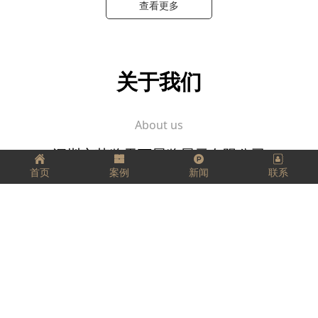
查看更多
关于我们
About us
深圳市艺览天下展览展示有限公司
首页
案例
新闻
联系
坚定、踏实、精益求精，
把每一件工作都当成事业来做，
把它看成是一个有生命、有灵气的生命体，
用心跟它进行交流。
愿我们每个人都拥有工匠精神，匠心独运，
走好我们的每一步，实现精彩人生！