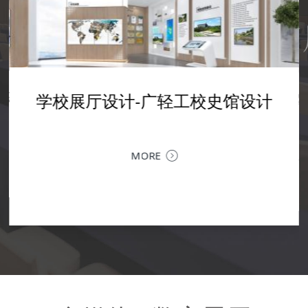
产品展厅设计--企业展厅设计
学校展厅设计-AI人工智能展厅设
设计-广轻工校史馆设计
企业文化展厅设计--震雄集团展厅
企业展厅设计装修--融
计
设计
设计
SPRITE GROUP 产品体验中心：不止展厅，更是品牌与客
户的深度对话场对品牌而言，展厅从来不止是产品的陈列
区，更是理念传递、价值共鸣与商务交流的空间。SP...
MORE
MORE
以空间叙事，为科技赋能 | 融拓科技企
MORE
深圳企业文化展厅设计 | 让品牌文化，成为可感知的竞争
金融科技的专业力量，遇上极简现代的空
载品牌历程、业务生态与未来愿景的企业
力企业文化展厅，是企业对内凝聚共识、对外传递价值的
地。以...
MORE
核心窗口。作为深圳专业的企业文化展厅设计公司，我们
提供从...
MORE