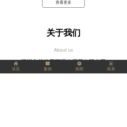
查看更多
关于我们
About us
深圳市艺览天下展览展示有限公司
首页
案例
新闻
联系
坚定、踏实、精益求精，
把每一件工作都当成事业来做，
把它看成是一个有生命、有灵气的生命体，
用心跟它进行交流。
愿我们每个人都拥有工匠精神，匠心独运，
走好我们的每一步，实现精彩人生！