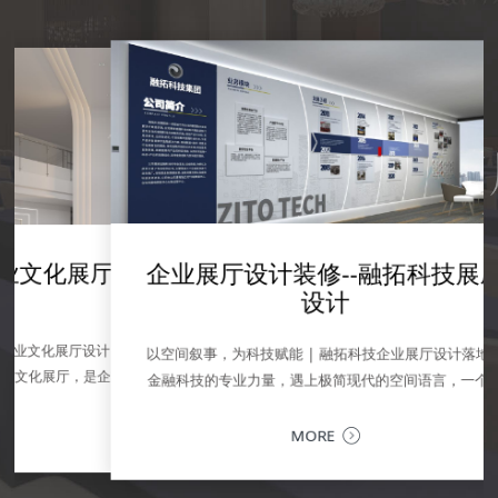
学校展厅设计-广轻工校史馆设计
产品展厅设计--企业
企业展厅设计装修--融拓科技展厅
展厅设计--震雄集团展厅
【深圳展厅设计】芯闻科技企业展
展
厅
设计
设计
园
SPRITE GROUP 产品体验中心：不止
MORE
深圳市芯闻科技有限公司，是全球第一家量产出嗅觉识别
户的深度对话场对品牌而言，展厅从来不
芯片并商业化成功的公司。公司位于大湾区深圳前海金融
厅设计 | 让品牌文化，成为可感知的竞争
中心甲级写字楼。 芯闻科技办公室是整层楼，企业展厅位
以空间叙事，为科技赋能 | 融拓科技企业展厅设计落地当
区，更是理念传递、价值共鸣与商务交流的
厅，是企业对内凝聚共识、对外传递价值的
于...
MORE
MORE
为深圳专业的企业文化展厅设计公司，我们
金融科技的专业力量，遇上极简现代的空间语言，一个承
提供从...
MORE
载品牌历程、业务生态与未来愿景的企业展厅，在深圳落
地。以...
MORE