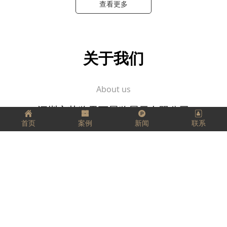
查看更多
关于我们
About us
深圳市艺览天下展览展示有限公司
首页
案例
新闻
联系
坚定、踏实、精益求精，
把每一件工作都当成事业来做，
把它看成是一个有生命、有灵气的生命体，
用心跟它进行交流。
愿我们每个人都拥有工匠精神，匠心独运，
走好我们的每一步，实现精彩人生！