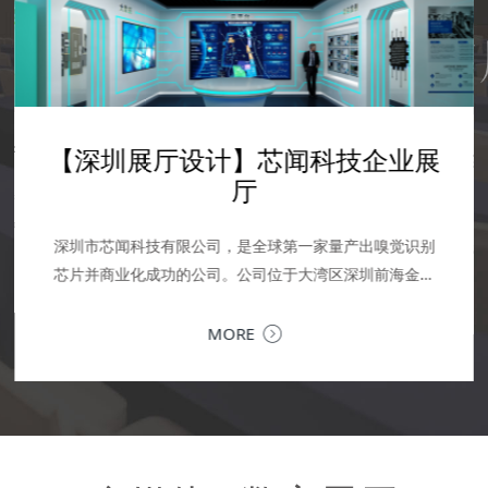
科技馆设计-科技展厅设计
学校展厅设计-广轻工
设计-数字艺术馆实训室
学校展厅设计-AI人工智能展厅设
企业文化展厅设计--震雄集团展厅
厅
设计
设计
计
当
承
MORE
深圳企业文化展厅设计 | 让品牌文化，成为可感知的竞争
落
MORE
力企业文化展厅，是企业对内凝聚共识、对外传递价值的
核心窗口。作为深圳专业的企业文化展厅设计公司，我们
MORE
提供从...
MORE
MORE