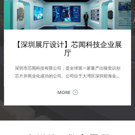
科技馆设计-科技展厅设计
学校展厅设计-广轻工
设计-数字艺术馆实训室
学校展厅设计-AI人工智能展厅设
企业文化展厅设计--震雄集团展厅
厅
设计
设计
计
当
承
MORE
深圳企业文化展厅设计 | 让品牌文化，成为可感知的竞争
落
MORE
力企业文化展厅，是企业对内凝聚共识、对外传递价值的
核心窗口。作为深圳专业的企业文化展厅设计公司，我们
MORE
提供从...
MORE
MORE