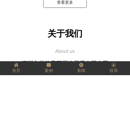
查看更多
关于我们
About us
深圳市艺览天下展览展示有限公司
首页
案例
新闻
联系
坚定、踏实、精益求精，
把每一件工作都当成事业来做，
把它看成是一个有生命、有灵气的生命体，
用心跟它进行交流。
愿我们每个人都拥有工匠精神，匠心独运，
走好我们的每一步，实现精彩人生！