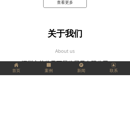
查看更多
关于我们
About us
深圳市艺览天下展览展示有限公司
首页
案例
新闻
联系
坚定、踏实、精益求精，
把每一件工作都当成事业来做，
把它看成是一个有生命、有灵气的生命体，
用心跟它进行交流。
愿我们每个人都拥有工匠精神，匠心独运，
走好我们的每一步，实现精彩人生！