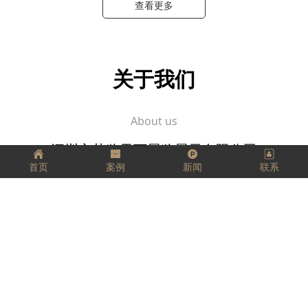
查看更多
关于我们
About us
深圳市艺览天下展览展示有限公司
首页
案例
新闻
联系
坚定、踏实、精益求精，
把每一件工作都当成事业来做，
把它看成是一个有生命、有灵气的生命体，
用心跟它进行交流。
愿我们每个人都拥有工匠精神，匠心独运，
走好我们的每一步，实现精彩人生！