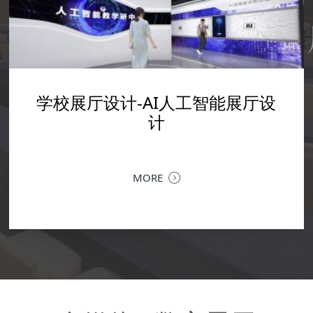
科技馆设计-科技展厅设计
学校展厅设计-数字艺术馆实训室
校展厅设计-AI人工智能展厅设
学校展厅设计-广轻工校史馆设
企业文化展厅设计--震雄集团
企业展厅设计装修--融拓科技展厅
设计
设计
设计
计
MORE
以空间叙事，为科技赋能 | 融拓科技企业展厅设计落地当
金融科技的专业力量，遇上极简现代的空间语言，一个承
深圳企业文化展厅设计 | 让品牌文化，成为可感知
载品牌历程、业务生态与未来愿景的企业展厅，在深圳落
MORE
MORE
力企业文化展厅，是企业对内凝聚共识、对外传递
地。以...
MORE
核心窗口。作为深圳专业的企业文化展厅设计公司
MORE
提供从...
MORE