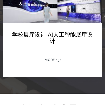
学校展厅设计-数字艺术馆实训室
设计-AI人工智能展厅设
学校展厅设计-广轻工校史馆设计
企业文化展厅设计--震
企业展厅设计装修--融拓科技展厅
设计
设计
计
设计
以空间叙事，为科技赋能 | 融拓科技企业展厅设计落地当
MORE
金融科技的专业力量，遇上极简现代的空间语言，一个承
深圳企业文化展厅设计 | 让品牌文化，
载品牌历程、业务生态与未来愿景的企业展厅，在深圳落
MORE
MORE
力企业文化展厅，是企业对内凝聚共识、
地。以...
MORE
核心窗口。作为深圳专业的企业文化展厅
提供从...
MORE