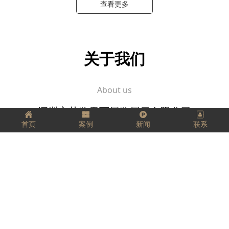
查看更多
关于我们
About us
深圳市艺览天下展览展示有限公司
首页
案例
新闻
联系
坚定、踏实、精益求精，
把每一件工作都当成事业来做，
把它看成是一个有生命、有灵气的生命体，
用心跟它进行交流。
愿我们每个人都拥有工匠精神，匠心独运，
走好我们的每一步，实现精彩人生！