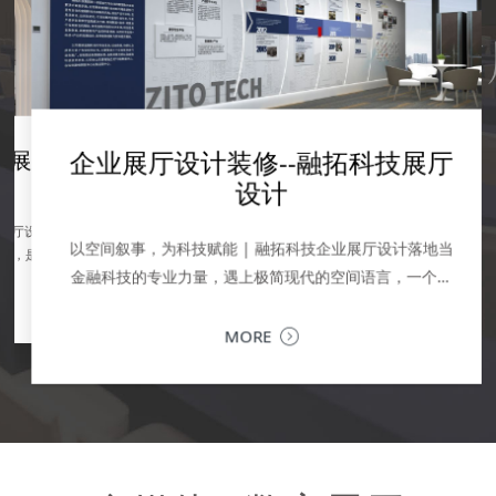
学校展厅设计-广轻工校史馆设计
产品展厅设计--企业
企业展厅设计装修--融拓科技展厅
展厅设计--震雄集团展厅
【深圳展厅设计】芯闻科技企业展
展
厅
设计
设计
园
SPRITE GROUP 产品体验中心：不止
MORE
深圳市芯闻科技有限公司，是全球第一家量产出嗅觉识别
户的深度对话场对品牌而言，展厅从来不
芯片并商业化成功的公司。公司位于大湾区深圳前海金融
厅设计 | 让品牌文化，成为可感知的竞争
中心甲级写字楼。 芯闻科技办公室是整层楼，企业展厅位
以空间叙事，为科技赋能 | 融拓科技企业展厅设计落地当
区，更是理念传递、价值共鸣与商务交流的
厅，是企业对内凝聚共识、对外传递价值的
于...
MORE
MORE
为深圳专业的企业文化展厅设计公司，我们
金融科技的专业力量，遇上极简现代的空间语言，一个承
提供从...
MORE
载品牌历程、业务生态与未来愿景的企业展厅，在深圳落
地。以...
MORE