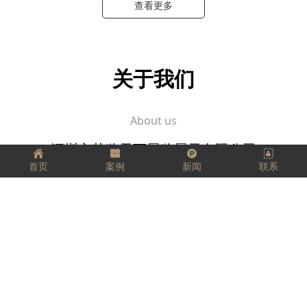
查看更多
关于我们
About us
深圳市艺览天下展览展示有限公司
首页
案例
新闻
联系
坚定、踏实、精益求精，
把每一件工作都当成事业来做，
把它看成是一个有生命、有灵气的生命体，
用心跟它进行交流。
愿我们每个人都拥有工匠精神，匠心独运，
走好我们的每一步，实现精彩人生！