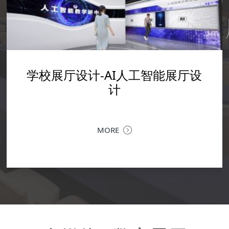
科技馆设
学校展厅设计-数字艺术馆实训室
厅设计-AI人工智能展厅设
学校展厅设计-广轻工校史馆设计
企业文化展厅设计--震雄
企业展厅设计装修--融拓科技展厅
设计
设计
计
设计
以空间叙事，为科技赋能 | 融拓科技企业展厅设计落地当
金融科技的专业力量，遇上极简现代的空间语言，一个承
深圳企业文化展厅设计 | 让品牌文化，成为
MORE
载品牌历程、业务生态与未来愿景的企业展厅，在深圳落
MORE
力企业文化展厅，是企业对内凝聚共识、对
MORE
地。以...
MORE
核心窗口。作为深圳专业的企业文化展厅设
提供从...
MORE