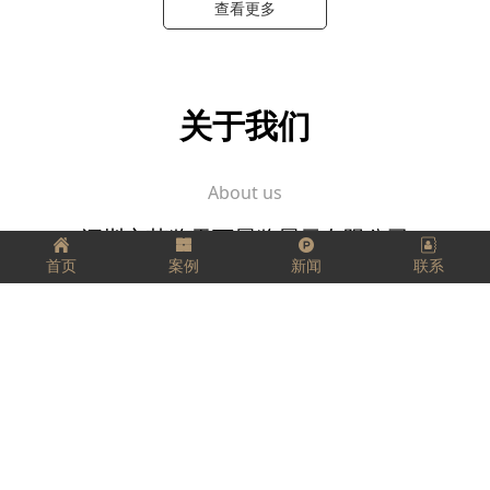
查看更多
关于我们
About us
深圳市艺览天下展览展示有限公司
首页
案例
新闻
联系
坚定、踏实、精益求精，
把每一件工作都当成事业来做，
把它看成是一个有生命、有灵气的生命体，
用心跟它进行交流。
愿我们每个人都拥有工匠精神，匠心独运，
走好我们的每一步，实现精彩人生！