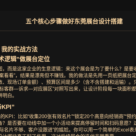
五个核心步骤做好东莞展台设计搭建
，我的实战方法
术逻辑”做展台定位
图，而是这家企业的生意逻辑：来这个展会是为了要什么？是要
方案看看”，结果是漂亮但不赚钱。我的做法是先用一页纸把展台
数、现场订单金额）、预算区间是多少（含不含搭建和运输）。
标客群—诉求—对应展区”对照写出来，让设计阶段每一块面积都
讲明白。
PI”
PI：比如“收集200张有效名片”“锁定20个高意向经销商”“预
备？是否要在动线中加一个小活动来提高停留时间和扫码意愿？
名片不够、客户没跟进”的尴尬。你可以用一个简单的Excel表