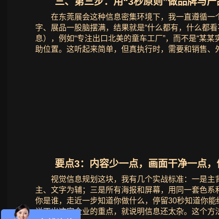
三、第三步：用“3秒原则”做品牌与产
在东莞展会这种信息密集环境下，我一直遵循一
字、展品一股脑摆满，结果就是“什么都有，什么都看
息），例如“专注出口北美的童车工厂”，而不是“某某
助位置。这听起来简单，但真执行时，需要和销售、
要点3：内容少一点，画面干净一点，
视觉信息规划这块，我有几个实战标准：一是主背
主、文字为辅；三是所有海报和屏幕，用同一套色系和
你是谁，走近一步知道你做什么，停留30秒知道你能
说不出这家企业的重点，就说明信息还太杂。这个方