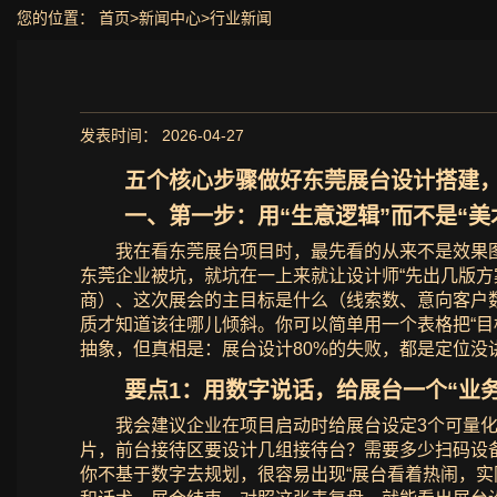
您的位置：
首页
>
新闻中心
>
行业新闻
发表时间： 2026-04-27
五个核心步骤做好东莞展台设计搭建
一、第一步：用“生意逻辑”而不是“美
我在看东莞展台项目时，最先看的从来不是效果
东莞企业被坑，就坑在一上来就让设计师“先出几版
商）、这次展会的主目标是什么（线索数、意向客户
质才知道该往哪儿倾斜。你可以简单用一个表格把“目
抽象，但真相是：展台设计80%的失败，都是定位没
要点1：用数字说话，给展台一个“业务K
我会建议企业在项目启动时给展台设定3个可量化的K
片，前台接待区要设计几组接待台？需要多少扫码设
你不基于数字去规划，很容易出现“展台看着热闹，实际