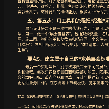
否有色差和折痕、灯光是否有明显死角、电箱位置是
刀、小锤子、螺丝刀、扎带、备用灯泡和插线板等。
奏就全乱了。这种背后的组织能力，很多企业低估了
五、第五步：用工具和流程把“经验”
展台设计搭建不是一次性的花钱行为，而是可以
法：第一，做一个“展会复盘表”，包括观众数量、
图、施工图、物料清单和复盘表归档在同一个文件夹，
目模板”：包含目标设定、展台规划、物料清单、人员
生意”。
要点5：建立属于自己的“东莞展会标准
最后一个实用建议：别每次都做完全不同的展台，
构和流程。每次只调整视觉画面和局部功能区，既能
会前填好目标、重点产品和预算，设计与搭建就可以快
更贴近业务目标”。在东莞这个节奏极快、竞争密集的
TAG:
|
|
|
香港展台搭建哪家好
香港展台搭建
深圳展台设计搭建
深
上一篇： 如何通过5个关键步骤创建成功的沉浸式体验馆？