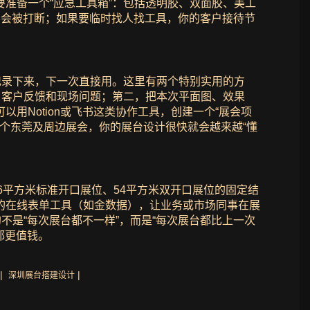
准备一个“应急工具箱”：包括透明胶、双面胶、美工
不会被打断；如果要临时找人找工具，你的客户接待节
记录下来，下一次直接用。这里有两个特别实用的方
、客户反馈和现场问题；第二，把本次平面图、效果
Notion或飞书这类协作工具，创建一个“展会项
个东莞及周边展会，你的展台设计很快就会越来越“懂
6平方米标准开口展位、54平方米双开口展位的固定结
的在线表单工具（如金数据），让业务或市场同事在展
不是“每次展台都不一样”，而是“每次展台都比上一次
都更值钱。
|
|
深圳展台搭建设计