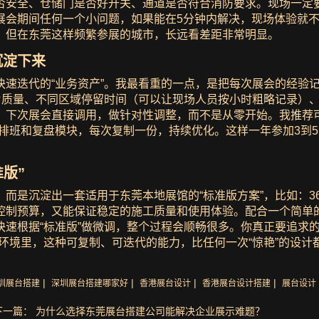
否安全、仓储门是否好开关、通道是否符合消防要求。现场一定要
展会期间任何一个小问题，如果能在5分钟内解决，现场体验就
，但在东莞这样频繁参展的城市，长远看差距非常明显。
沉淀下来
快速迭代的“业务资产”。我最看重的一点，是把每次展会的经验
名片质量、不同区域停留时间（可以让现场人员按小时粗略记录）
下次展会直接调用，做针对性调整，而不是从零开始。我推荐可以用
排班和复盘模块，每次复制一份，持续优化。这样一年参加3到5
版”
而是沉淀出一套适用于东莞本地展馆的“标准版方案”，比如：3
控制预算，又能保证稳定的施工质量和使用体验。配合一个简单
速根据“标准版”做微调，整个过程会顺畅很多。你真正要追求的
环境里，这种可复制、可迭代的能力，比任何一次“惊艳”的设计
|
|
|
|
圳展台搭建
深圳展台搭建哪家好
香港展台设计
香港展台设计搭建
展台设计
下一篇： 为什么选择东莞展台搭建公司能解决企业展示难题？