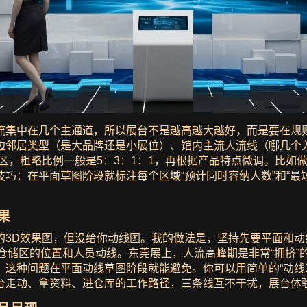
流集中在几个主通道，所以展台不是越高越大越好，而是要在规
边邻居类型（是大品牌还是小展位）、馆内主流人流线（哪几个
区，粗略比例一般是5：3：1：1，再根据产品特点微调。比如
巧：在平面草图阶段就标注每个区域“预计同时容纳人数”和“最
果
的3D效果图，但没给你动线图。我的做法是，坚持先要平面和
谈区和仓储区的位置和人员动线。东莞展上，人流高峰期是非常“拥
。这种问题在平面动线草图阶段就能避免。你可以用简单的“动线
台走动、拿资料、进仓库的工作路径，三条线互不干扰，展台体