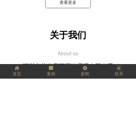
查看更多
关于我们
About us
深圳市艺览天下展览展示有限公司
首页
案例
新闻
联系
坚定、踏实、精益求精，
把每一件工作都当成事业来做，
把它看成是一个有生命、有灵气的生命体，
用心跟它进行交流。
愿我们每个人都拥有工匠精神，匠心独运，
走好我们的每一步，实现精彩人生！