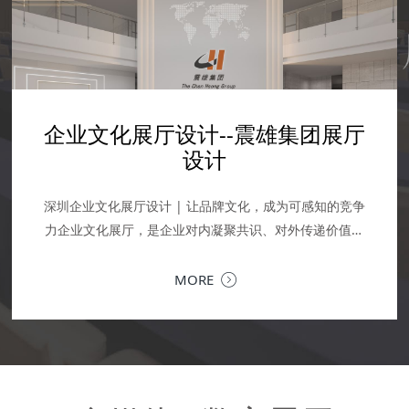
学校展厅设计-广轻工校史馆设计
产品展厅设计--企业
企业展厅设计装修--融拓科技展厅
展厅设计--震雄集团展厅
【深圳展厅设计】芯闻科技企业展
展
厅
设计
设计
园
SPRITE GROUP 产品体验中心：不止
MORE
深圳市芯闻科技有限公司，是全球第一家量产出嗅觉识别
户的深度对话场对品牌而言，展厅从来不
芯片并商业化成功的公司。公司位于大湾区深圳前海金融
厅设计 | 让品牌文化，成为可感知的竞争
中心甲级写字楼。 芯闻科技办公室是整层楼，企业展厅位
以空间叙事，为科技赋能 | 融拓科技企业展厅设计落地当
区，更是理念传递、价值共鸣与商务交流的
厅，是企业对内凝聚共识、对外传递价值的
于...
MORE
MORE
为深圳专业的企业文化展厅设计公司，我们
金融科技的专业力量，遇上极简现代的空间语言，一个承
提供从...
MORE
载品牌历程、业务生态与未来愿景的企业展厅，在深圳落
地。以...
MORE