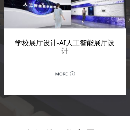
科技馆设计-科技展厅设计
学校展厅设计-广轻工
设计-数字艺术馆实训室
学校展厅设计-AI人工智能展厅设
企业文化展厅设计--震雄集团展厅
厅
设计
设计
计
当
承
MORE
深圳企业文化展厅设计 | 让品牌文化，成为可感知的竞争
落
MORE
力企业文化展厅，是企业对内凝聚共识、对外传递价值的
核心窗口。作为深圳专业的企业文化展厅设计公司，我们
MORE
提供从...
MORE
MORE