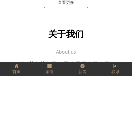
查看更多
关于我们
About us
深圳市艺览天下展览展示有限公司
首页
案例
新闻
联系
坚定、踏实、精益求精，
把每一件工作都当成事业来做，
把它看成是一个有生命、有灵气的生命体，
用心跟它进行交流。
愿我们每个人都拥有工匠精神，匠心独运，
走好我们的每一步，实现精彩人生！