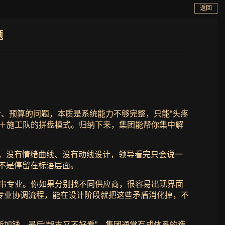
返回
题
计、预算的问题，本质是系统能力不够完整，只能“头疼
司＋施工队的拼盘模式。归纳下来，集团能帮你集中解
”，没有情绪曲线、没有动线设计，领导看完只会说一
而不是停留在标语层面。
长串专业。你如果分别找不同供应商，很容易出现界面
专业协调流程，能在设计阶段就把这些矛盾消化掉，不
加钱，最后“超支又不好看”。集团通常有成体系的造