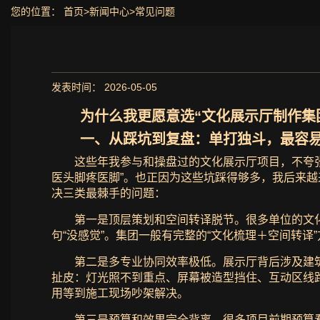
您的位置：
首页
>
新闻中心
>
常见问题
发表时间： 2026-05-05
为什么我更愿意选“文化展示厅制作集
一、从踩坑到复盘：单打独斗，最容
这些年我参与和操盘过的文化展示厅项目，不夸张
医头脚疼医脚”。也正因为这些坑踩得够多，我后来
决三类最棘手的问题：
第一是顶层策划和空间转译脱节。很多单位的文化
句“没感觉”。集团一般有完整的“文化梳理＋空间转
第二是多专业协同效率极低。展示厅背后涉及建
扯皮：灯光照不到重点、屏幕被造型挡住、互动区线
用等到施工现场吵架解决。
第三是预算和效果完全背离。很多项目前期预算