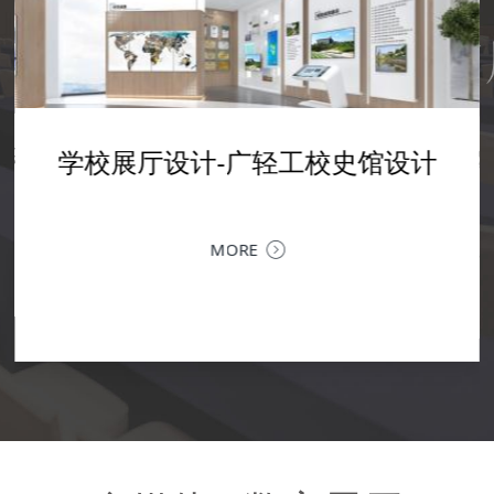
产品展厅设计--企业展厅设计
学校展厅设计-AI人工智能展厅设
设计-广轻工校史馆设计
企业文化展厅设计--震雄集团展厅
企业展厅设计装修--融
计
设计
设计
SPRITE GROUP 产品体验中心：不止展厅，更是品牌与客
户的深度对话场对品牌而言，展厅从来不止是产品的陈列
区，更是理念传递、价值共鸣与商务交流的空间。SP...
MORE
MORE
以空间叙事，为科技赋能 | 融拓科技企
MORE
深圳企业文化展厅设计 | 让品牌文化，成为可感知的竞争
金融科技的专业力量，遇上极简现代的空
载品牌历程、业务生态与未来愿景的企业
力企业文化展厅，是企业对内凝聚共识、对外传递价值的
地。以...
MORE
核心窗口。作为深圳专业的企业文化展厅设计公司，我们
提供从...
MORE