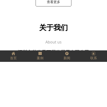
查看更多
关于我们
About us
深圳市艺览天下展览展示有限公司
首页
案例
新闻
联系
坚定、踏实、精益求精，
把每一件工作都当成事业来做，
把它看成是一个有生命、有灵气的生命体，
用心跟它进行交流。
愿我们每个人都拥有工匠精神，匠心独运，
走好我们的每一步，实现精彩人生！