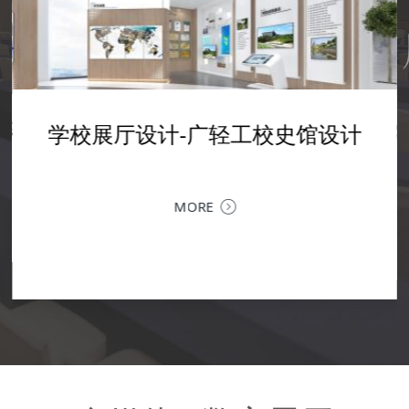
学校展厅设计-数字艺术馆实训室
设计-AI人工智能展厅设
学校展厅设计-广轻工校史馆设计
企业文化展厅设计--震
企业展厅设计装修--融拓科技展厅
设计
设计
客
计
设计
列
以空间叙事，为科技赋能 | 融拓科技企业展厅设计落地当
MORE
金融科技的专业力量，遇上极简现代的空间语言，一个承
深圳企业文化展厅设计 | 让品牌文化，
载品牌历程、业务生态与未来愿景的企业展厅，在深圳落
MORE
MORE
力企业文化展厅，是企业对内凝聚共识、
地。以...
MORE
核心窗口。作为深圳专业的企业文化展厅
提供从...
MORE