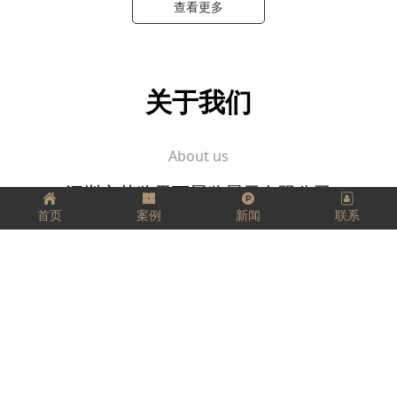
查看更多
关于我们
About us
深圳市艺览天下展览展示有限公司
首页
案例
新闻
联系
坚定、踏实、精益求精，
把每一件工作都当成事业来做，
把它看成是一个有生命、有灵气的生命体，
用心跟它进行交流。
愿我们每个人都拥有工匠精神，匠心独运，
走好我们的每一步，实现精彩人生！